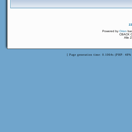
2
Powered by
Orion
ba
CBACK Or
Alle 
[ Page generation time: 0.1064s (PHP: 48% 