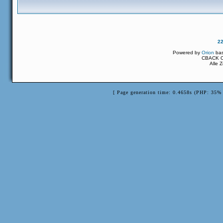
2
Powered by
Orion
ba
CBACK Or
Alle 
[ Page generation time: 0.4658s (PHP: 35% 