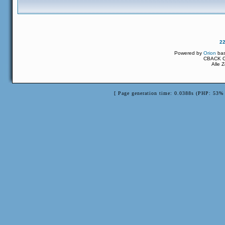
2
Powered by
Orion
ba
CBACK Or
Alle 
[ Page generation time: 0.0388s (PHP: 53% 