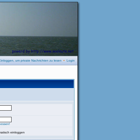
Einloggen, um private Nachrichten zu lesen
•
Login
gessen!
atisch einloggen