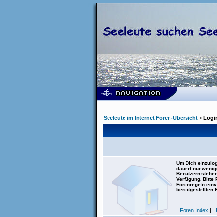
Seeleute im Internet Foren-Übersicht
» Logi
Um Dich einzulog
dauert nur wenig
Benutzern stehen
Verfügung. Bitte
Forenregeln einve
bereitgestellten 
Foren Index
|