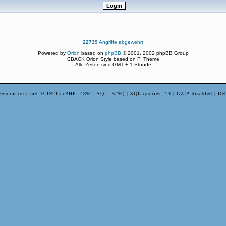
22739
Angriffe abgewehrt
Powered by
Orion
based on
phpBB
© 2001, 2002 phpBB Group
CBACK Orion Style based on FI Theme
Alle Zeiten sind GMT + 1 Stunde
generation time: 0.1921s (PHP: 48% - SQL: 52%) | SQL queries: 13 | GZIP disabled | De