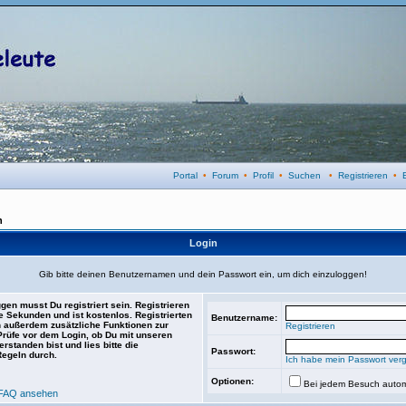
Portal
•
Forum
•
Profil
•
Suchen
•
Registrieren
•
n
Login
Gib bitte deinen Benutzernamen und dein Passwort ein, um dich einzuloggen!
gen musst Du registriert sein. Registrieren
e Sekunden und ist kostenlos. Registrierten
Benutzername:
 außerdem zusätzliche Funktionen zur
Registrieren
 Prüfe vor dem Login, ob Du mit unseren
rstanden bist und lies bitte die
Passwort:
Regeln durch.
Ich habe mein Passwort ver
Optionen:
Bei jedem Besuch autom
FAQ ansehen