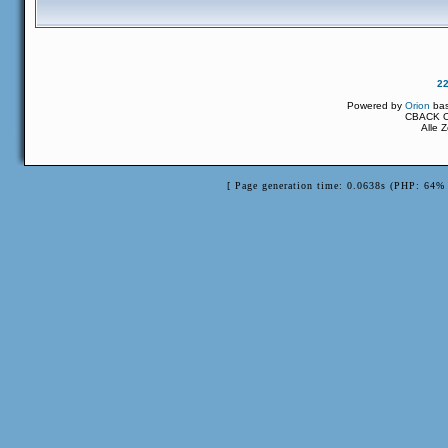
2
Powered by
Orion
ba
CBACK Or
Alle 
[ Page generation time: 0.0638s (PHP: 64% 