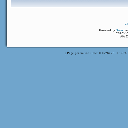
2
Powered by
Orion
ba
CBACK Or
Alle 
[ Page generation time: 0.0726s (PHP: 40% 