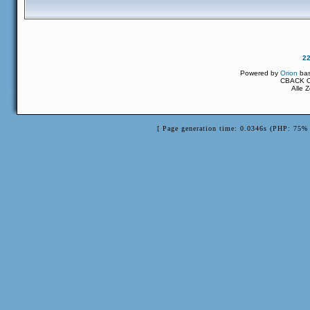
2
Powered by
Orion
ba
CBACK Or
Alle 
[ Page generation time: 0.0346s (PHP: 75% 