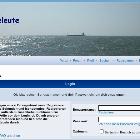
Portal
•
Forum
•
Profil
•
Suchen
•
Registrieren
•
n
Login
Gib bitte deinen Benutzernamen und dein Passwort ein, um dich einzuloggen!
gen musst Du registriert sein. Registrieren
e Sekunden und ist kostenlos. Registrierten
Benutzername:
 außerdem zusätzliche Funktionen zur
Registrieren
 Prüfe vor dem Login, ob Du mit unseren
rstanden bist und lies bitte die
Passwort:
Regeln durch.
Ich habe mein Passwort ver
Optionen:
Bei jedem Besuch autom
FAQ ansehen