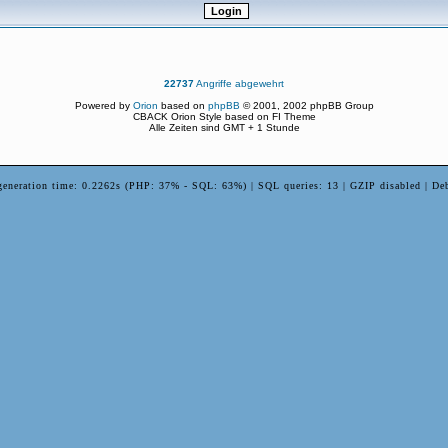
22737
Angriffe abgewehrt
Powered by
Orion
based on
phpBB
© 2001, 2002 phpBB Group
CBACK Orion Style based on FI Theme
Alle Zeiten sind GMT + 1 Stunde
generation time: 0.2262s (PHP: 37% - SQL: 63%) | SQL queries: 13 | GZIP disabled | De