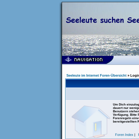
Seeleute im Internet Foren-Übersicht
» Logi
Um Dich einzulog
dauert nur wenig
Benutzern stehen
Verfügung. Bitte
Forenregeln einve
bereitgestellten 
Foren Index
|