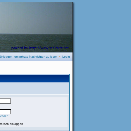
Einloggen, um private Nachrichten zu lesen
•
Login
gessen!
atisch einloggen