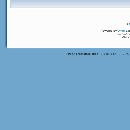
2
Powered by
Orion
ba
CBACK Or
Alle 
[ Page generation time: 0.0405s (PHP: 76% 