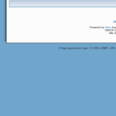
2
Powered by
Orion
ba
CBACK Or
Alle 
[ Page generation time: 0.1281s (PHP: 53% 