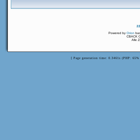
2
Powered by
Orion
ba
CBACK Or
Alle 
[ Page generation time: 0.3461s (PHP: 65% 