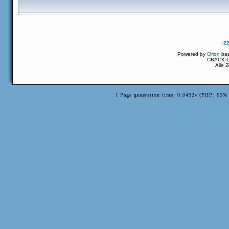
2
Powered by
Orion
ba
CBACK Or
Alle 
[ Page generation time: 0.0492s (PHP: 65% 