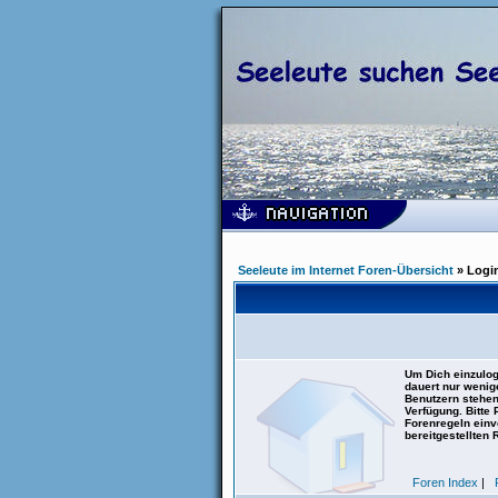
Seeleute im Internet Foren-Übersicht
» Logi
Um Dich einzulog
dauert nur wenig
Benutzern stehen
Verfügung. Bitte
Forenregeln einve
bereitgestellten 
Foren Index
|