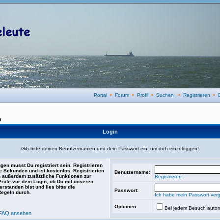
Portal
•
Forum
•
Profil
•
Suchen
•
Registrieren
•
n
Login
Gib bitte deinen Benutzernamen und dein Passwort ein, um dich einzuloggen!
gen musst Du registriert sein. Registrieren
e Sekunden und ist kostenlos. Registrierten
Benutzername:
 außerdem zusätzliche Funktionen zur
Registrieren
 Prüfe vor dem Login, ob Du mit unseren
rstanden bist und lies bitte die
Passwort:
Regeln durch.
Ich habe mein Passwort ver
Optionen:
Bei jedem Besuch autom
FAQ ansehen