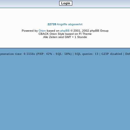
22739
Angriffe abgewehrt
Powered by
Orion
based on
phpBB
© 2001, 2002 phpBB Group
CBACK Orion Style based on FI Theme
Alle Zeiten sind GMT + 1 Stunde
generation time: 0.5556s (PHP: 42% - SQL: 58%) | SQL queries: 13 | GZIP disabled | De