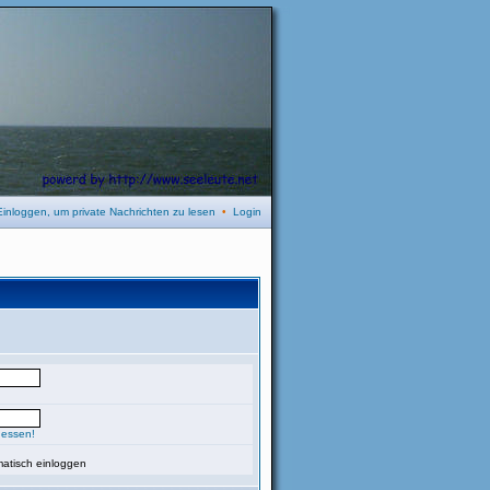
Einloggen, um private Nachrichten zu lesen
•
Login
gessen!
atisch einloggen