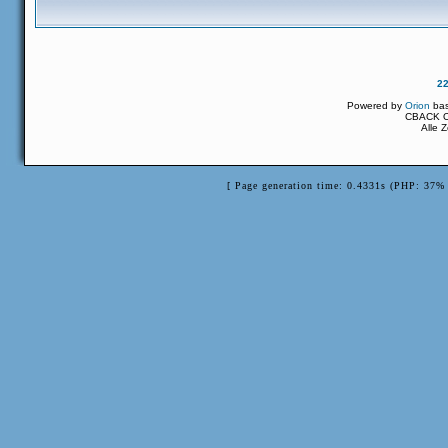
2
Powered by
Orion
ba
CBACK Or
Alle 
[ Page generation time: 0.4331s (PHP: 37% 