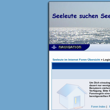
Seeleute im Internet Foren-Übersicht
» Logi
Um Dich einzulog
dauert nur wenig
Benutzern stehen
Verfügung. Bitte
Forenregeln einve
bereitgestellten 
Foren Index
|