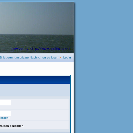
Einloggen, um private Nachrichten zu lesen
•
Login
gessen!
atisch einloggen