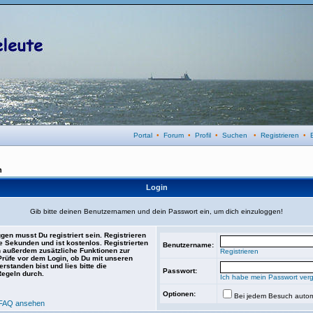
Portal
•
Forum
•
Profil
•
Suchen
•
Registrieren
•
n
Login
Gib bitte deinen Benutzernamen und dein Passwort ein, um dich einzuloggen!
gen musst Du registriert sein. Registrieren
e Sekunden und ist kostenlos. Registrierten
Benutzername:
 außerdem zusätzliche Funktionen zur
Registrieren
 Prüfe vor dem Login, ob Du mit unseren
rstanden bist und lies bitte die
Passwort:
Regeln durch.
Ich habe mein Passwort ver
Optionen:
Bei jedem Besuch autom
FAQ ansehen