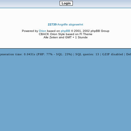
22739
Angriffe abgewehrt
Powered by
Orion
based on
phpBB
© 2001, 2002 phpBB Group
CBACK Orion Style based on FI Theme
Alle Zeiten sind GMT + 1 Stunde
generation time: 0.0431s (PHP: 77% - SQL: 23%) | SQL queries: 13 | GZIP disabled | De