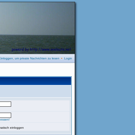
Einloggen, um private Nachrichten zu lesen
•
Login
gessen!
atisch einloggen