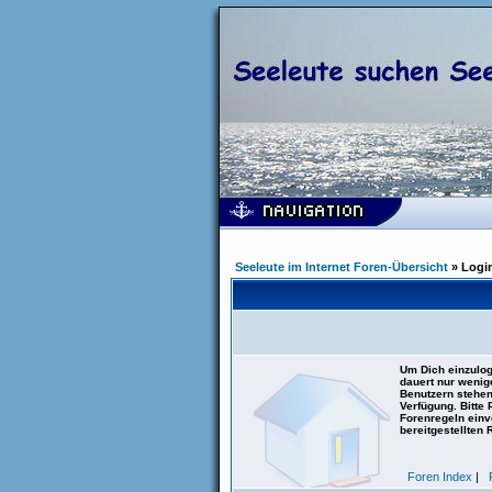
Seeleute im Internet Foren-Übersicht
» Logi
Um Dich einzulog
dauert nur wenig
Benutzern stehen
Verfügung. Bitte
Forenregeln einve
bereitgestellten 
Foren Index
|