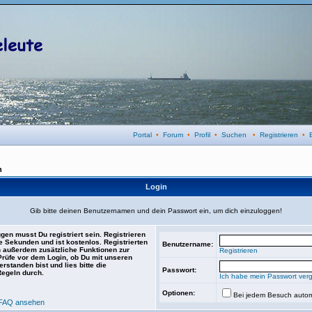
Portal
•
Forum
•
Profil
•
Suchen
•
Registrieren
•
n
Login
Gib bitte deinen Benutzernamen und dein Passwort ein, um dich einzuloggen!
gen musst Du registriert sein. Registrieren
e Sekunden und ist kostenlos. Registrierten
Benutzername:
 außerdem zusätzliche Funktionen zur
Registrieren
 Prüfe vor dem Login, ob Du mit unseren
rstanden bist und lies bitte die
Passwort:
Regeln durch.
Ich habe mein Passwort ver
Optionen:
Bei jedem Besuch autom
FAQ ansehen