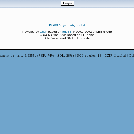
22739
Angriffe abgewehrt
Powered by
Orion
based on
phpBB
© 2001, 2002 phpBB Group
CBACK Orion Style based on FI Theme
Alle Zeiten sind GMT + 1 Stunde
generation time: 0.0355s (PHP: 74% - SQL: 26%) | SQL queries: 13 | GZIP disabled | De