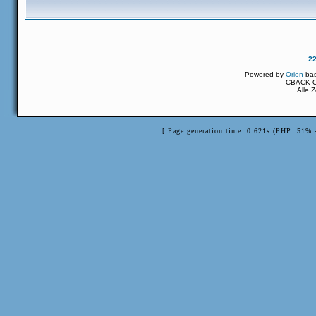
2
Powered by
Orion
ba
CBACK Or
Alle 
[ Page generation time: 0.621s (PHP: 51% 