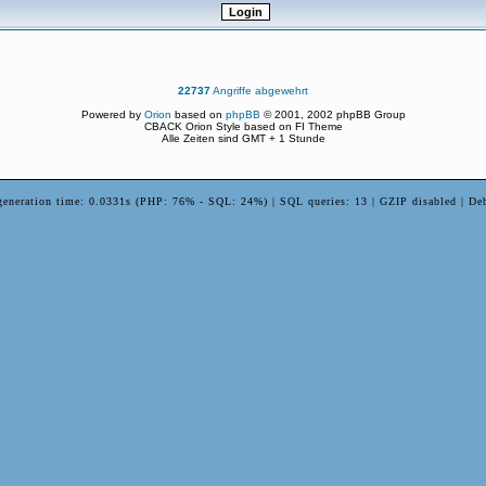
22737
Angriffe abgewehrt
Powered by
Orion
based on
phpBB
© 2001, 2002 phpBB Group
CBACK Orion Style based on FI Theme
Alle Zeiten sind GMT + 1 Stunde
generation time: 0.0331s (PHP: 76% - SQL: 24%) | SQL queries: 13 | GZIP disabled | De