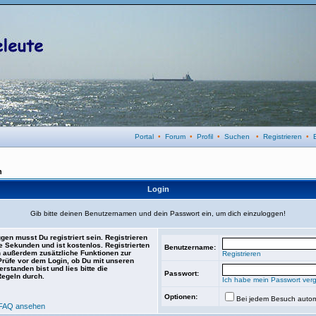
Portal
•
Forum
•
Profil
•
Suchen
•
Registrieren
•
n
Login
Gib bitte deinen Benutzernamen und dein Passwort ein, um dich einzuloggen!
gen musst Du registriert sein. Registrieren
e Sekunden und ist kostenlos. Registrierten
Benutzername:
 außerdem zusätzliche Funktionen zur
Registrieren
 Prüfe vor dem Login, ob Du mit unseren
rstanden bist und lies bitte die
Passwort:
Regeln durch.
Ich habe mein Passwort ver
Optionen:
Bei jedem Besuch autom
FAQ ansehen