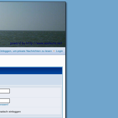
Einloggen, um private Nachrichten zu lesen
•
Login
gessen!
atisch einloggen