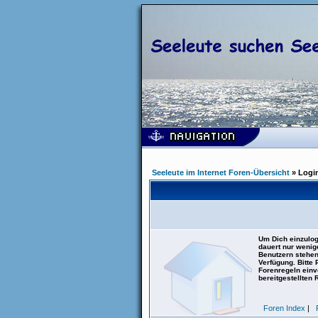
Seeleute im Internet Foren-Übersicht
» Logi
Um Dich einzulog
dauert nur wenig
Benutzern stehen
Verfügung. Bitte
Forenregeln einve
bereitgestellten 
Foren Index
|