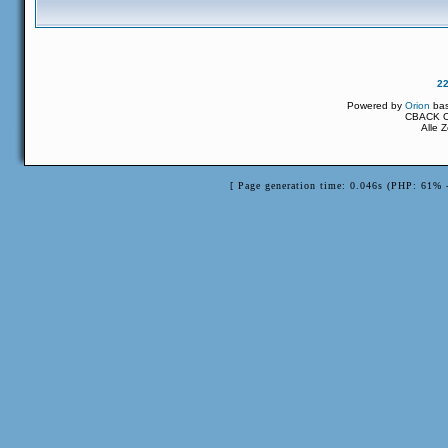
2
Powered by
Orion
ba
CBACK Or
Alle 
[ Page generation time: 0.046s (PHP: 61% 