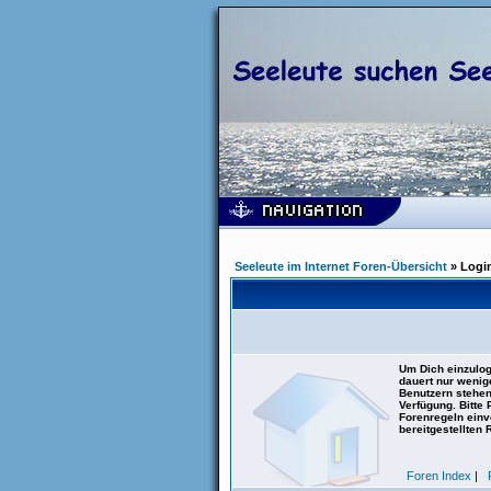
Seeleute im Internet Foren-Übersicht
» Logi
Um Dich einzulog
dauert nur wenig
Benutzern stehen
Verfügung. Bitte
Forenregeln einve
bereitgestellten 
Foren Index
|