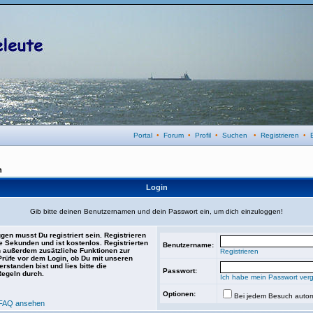
Portal
•
Forum
•
Profil
•
Suchen
•
Registrieren
•
n
Login
Gib bitte deinen Benutzernamen und dein Passwort ein, um dich einzuloggen!
gen musst Du registriert sein. Registrieren
e Sekunden und ist kostenlos. Registrierten
Benutzername:
 außerdem zusätzliche Funktionen zur
Registrieren
 Prüfe vor dem Login, ob Du mit unseren
rstanden bist und lies bitte die
Passwort:
Regeln durch.
Ich habe mein Passwort ver
Optionen:
Bei jedem Besuch autom
FAQ ansehen