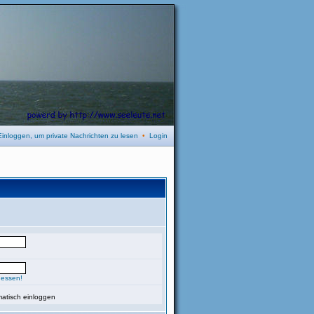
Einloggen, um private Nachrichten zu lesen
•
Login
gessen!
atisch einloggen