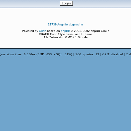
22739
Angriffe abgewehrt
Powered by
Orion
based on
phpBB
© 2001, 2002 phpBB Group
CBACK Orion Style based on FI Theme
Alle Zeiten sind GMT + 1 Stunde
generation time: 0.3604s (PHP: 69% - SQL: 31%) | SQL queries: 13 | GZIP disabled | De