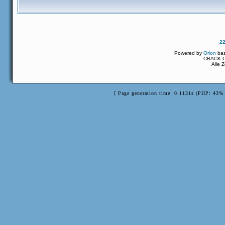
2
Powered by
Orion
ba
CBACK Or
Alle 
[ Page generation time: 0.1131s (PHP: 43% 