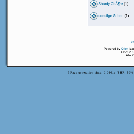
Shanty ChÃ¶re
(1)
sonstige Seiten
(1)
2
Powered by
Orion
ba
CBACK Or
Alle 
[ Page generation time: 0.0661s (PHP: 50% 