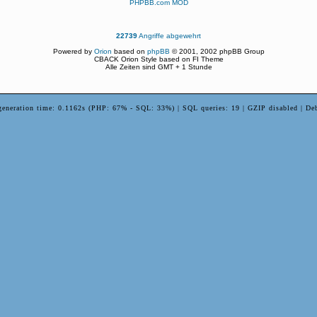
PHPBB.com MOD
22739
Angriffe abgewehrt
Powered by
Orion
based on
phpBB
© 2001, 2002 phpBB Group
CBACK Orion Style based on FI Theme
Alle Zeiten sind GMT + 1 Stunde
generation time: 0.1162s (PHP: 67% - SQL: 33%) | SQL queries: 19 | GZIP disabled | De