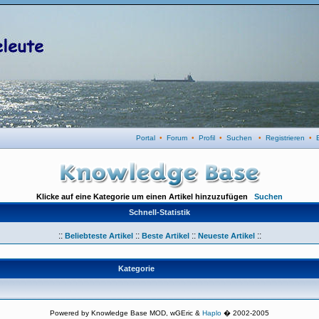
Portal
•
Forum
•
Profil
•
Suchen
•
Registrieren
•
Klicke auf eine Kategorie um einen Artikel hinzuzufügen
Suchen
Schnell-Statistik
::
::
::
::
Beliebteste Artikel
Beste Artikel
Neueste Artikel
Kategorie
Powered by Knowledge Base MOD, wGEric &
Haplo
� 2002-2005