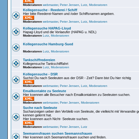
Moderatoren
webmaster
,
Peter Jensen
,
Lutz
,
Moderatoren
Kollegensuche - Reederei / Schiff
Hier bitte Reederei-Namen und /oder Schiffsnamen angeben.
Moderatoren
webmaster
,
Peter Jensen
,
Lutz
,
Moderatoren
Kollegensuche HAPAG-Lloyd
Hapag-Lloyd und die Vorlaeufer (HAPAG u. NDL)
Moderatoren
Lutz
,
Moderatoren
Kollegensuche Hamburg-Sued
Moderatoren
Lutz
,
Moderatoren
Tankschiffredereien
Kollegensuche Tankschifffahrt
Moderatoren
Lutz
,
Moderatoren
Kollegensuche - DSR
Suchst Du nach Seeleuten aus der DSR - Zeit? Dann bist Du hier richtig
Moderatoren
webmaster
,
Peter Jensen
,
Lutz
,
Moderatoren
Emailkontakte zu Seeleute
Hier koennen alle Besucher nach Emailkontakten zu Seeleuten suchen.
Moderatoren
webmaster
,
Peter Jensen
,
Moderatoren
Suche nach Seeleute
Suchanzeigen ueber den Verbleib von Seeleute, die vielleicht mit Verwandte 
kennen gelernt hat.
Hier koennen auch Nicht- Seeleute suchen.
Moderatoren
webmaster
,
Peter Jensen
,
Lutz
Seemannsfrauen suchen Seemannsfrauen
Hier koennen sich Seemannsfrauen suchen und finden.