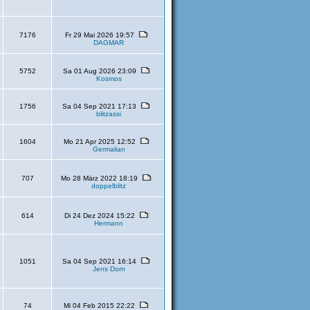
7176
Fr 29 Mai 2026 19:57
DAGMAR
5752
Sa 01 Aug 2026 23:09
Kosmos
1756
Sa 04 Sep 2021 17:13
blitzassi
1604
Mo 21 Apr 2025 12:52
Germalian
707
Mo 28 März 2022 18:19
doppelblitz
614
Di 24 Dez 2024 15:22
Hermann
1051
Sa 04 Sep 2021 16:14
Jens Dorn
74
Mi 04 Feb 2015 22:22