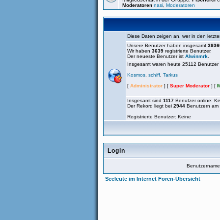
Moderatoren
nasi
,
Moderatoren
Diese Daten zeigen an, wer in den letzte
Unsere Benutzer haben insgesamt
3936
Wir haben
3639
registrierte Benutzer.
Der neueste Benutzer ist
Alwinmrk
.
Insgesamt waren heute 25112 Benutzer on
Kosmos
,
schiff
,
Tarkus
[
Administrator
] [
Super Moderator
] [
M
Insgesamt sind
1117
Benutzer online: Kei
Der Rekord liegt bei
2944
Benutzern am 
Registrierte Benutzer: Keine
Login
Benutzernam
Seeleute im Internet Foren-Übersicht