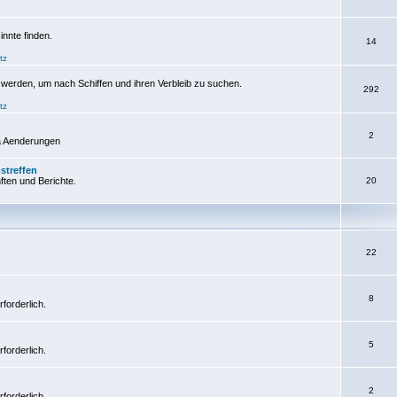
nnte finden.
14
tz
erden, um nach Schiffen und ihren Verbleib zu suchen.
292
tz
2
a Aenderungen
streffen
ten und Berichte.
20
22
8
rforderlich.
5
rforderlich.
2
rforderlich.