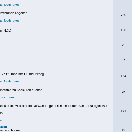
tz
,
Moderatoren
hiffsnamen angeben.
720
tz
,
Moderatoren
 u. NDL)
158
75
43
eit? Dann bist Du hier richtig
184
tz
,
Moderatoren
ontakten zu Seeleuten suchen.
76
deratoren
eute, die vielleicht mit Verwandte gefahren sind, oder man sonst irgendwo
191
en.
tz
auen
en und finden.
12