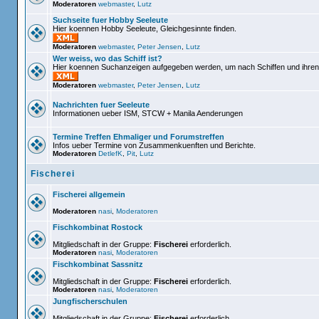
Moderatoren
webmaster
,
Lutz
Suchseite fuer Hobby Seeleute
Hier koennen Hobby Seeleute, Gleichgesinnte finden.
Moderatoren
webmaster
,
Peter Jensen
,
Lutz
Wer weiss, wo das Schiff ist?
Hier koennen Suchanzeigen aufgegeben werden, um nach Schiffen und ihren 
Moderatoren
webmaster
,
Peter Jensen
,
Lutz
Nachrichten fuer Seeleute
Informationen ueber ISM, STCW + Manila Aenderungen
Termine Treffen Ehmaliger und Forumstreffen
Infos ueber Termine von Zusammenkuenften und Berichte.
Moderatoren
DetlefK
,
Pit
,
Lutz
Fischerei
Fischerei allgemein
Moderatoren
nasi
,
Moderatoren
Fischkombinat Rostock
Mitgliedschaft in der Gruppe:
Fischerei
erforderlich.
Moderatoren
nasi
,
Moderatoren
Fischkombinat Sassnitz
Mitgliedschaft in der Gruppe:
Fischerei
erforderlich.
Moderatoren
nasi
,
Moderatoren
Jungfischerschulen
Mitgliedschaft in der Gruppe:
Fischerei
erforderlich.