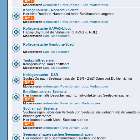
Moderatoren
webmaster
,
Peter Jensen
,
Lutz
,
Moderatoren
Kollegensuche - Reederei / Schiff
Hier bitte Reederei-Namen und /oder Schiffsnamen angeben.
Moderatoren
webmaster
,
Peter Jensen
,
Lutz
,
Moderatoren
Kollegensuche HAPAG-Lloyd
Hapag-Lloyd und die Vorlaeufer (HAPAG u. NDL)
Moderatoren
Lutz
,
Moderatoren
Kollegensuche Hamburg-Sued
Moderatoren
Lutz
,
Moderatoren
Tankschiffredereien
Kollegensuche Tankschifffahrt
Moderatoren
Lutz
,
Moderatoren
Kollegensuche - DSR
Suchst Du nach Seeleuten aus der DSR - Zeit? Dann bist Du hier richtig
Moderatoren
webmaster
,
Peter Jensen
,
Lutz
,
Moderatoren
Emailkontakte zu Seeleute
Hier koennen alle Besucher nach Emailkontakten zu Seeleuten suchen.
Moderatoren
webmaster
,
Peter Jensen
,
Moderatoren
Suche nach Seeleute
Suchanzeigen ueber den Verbleib von Seeleute, die vielleicht mit Verwandte 
kennen gelernt hat.
Hier koennen auch Nicht- Seeleute suchen.
Moderatoren
webmaster
,
Peter Jensen
,
Lutz
Seemannsfrauen suchen Seemannsfrauen
Hier koennen sich Seemannsfrauen suchen und finden.