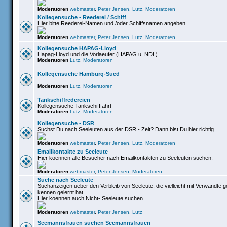
Moderatoren
webmaster
,
Peter Jensen
,
Lutz
,
Moderatoren
Kollegensuche - Reederei / Schiff
Hier bitte Reederei-Namen und /oder Schiffsnamen angeben.
Moderatoren
webmaster
,
Peter Jensen
,
Lutz
,
Moderatoren
Kollegensuche HAPAG-Lloyd
Hapag-Lloyd und die Vorlaeufer (HAPAG u. NDL)
Moderatoren
Lutz
,
Moderatoren
Kollegensuche Hamburg-Sued
Moderatoren
Lutz
,
Moderatoren
Tankschiffredereien
Kollegensuche Tankschifffahrt
Moderatoren
Lutz
,
Moderatoren
Kollegensuche - DSR
Suchst Du nach Seeleuten aus der DSR - Zeit? Dann bist Du hier richtig
Moderatoren
webmaster
,
Peter Jensen
,
Lutz
,
Moderatoren
Emailkontakte zu Seeleute
Hier koennen alle Besucher nach Emailkontakten zu Seeleuten suchen.
Moderatoren
webmaster
,
Peter Jensen
,
Moderatoren
Suche nach Seeleute
Suchanzeigen ueber den Verbleib von Seeleute, die vielleicht mit Verwandte 
kennen gelernt hat.
Hier koennen auch Nicht- Seeleute suchen.
Moderatoren
webmaster
,
Peter Jensen
,
Lutz
Seemannsfrauen suchen Seemannsfrauen