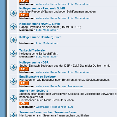
Moderatoren
webmaster
,
Peter Jensen
,
Lutz
,
Moderatoren
Kollegensuche - Reederei / Schiff
Hier bitte Reederei-Namen und /oder Schiffsnamen angeben.
Moderatoren
webmaster
,
Peter Jensen
,
Lutz
,
Moderatoren
Kollegensuche HAPAG-Lloyd
Hapag-Lloyd und die Vorlaeufer (HAPAG u. NDL)
Moderatoren
Lutz
,
Moderatoren
Kollegensuche Hamburg-Sued
Moderatoren
Lutz
,
Moderatoren
Tankschiffredereien
Kollegensuche Tankschifffahrt
Moderatoren
Lutz
,
Moderatoren
Kollegensuche - DSR
Suchst Du nach Seeleuten aus der DSR - Zeit? Dann bist Du hier richtig
Moderatoren
webmaster
,
Peter Jensen
,
Lutz
,
Moderatoren
Emailkontakte zu Seeleute
Hier koennen alle Besucher nach Emailkontakten zu Seeleuten suchen.
Moderatoren
webmaster
,
Peter Jensen
,
Moderatoren
Suche nach Seeleute
Suchanzeigen ueber den Verbleib von Seeleute, die vielleicht mit Verwandte 
kennen gelernt hat.
Hier koennen auch Nicht- Seeleute suchen.
Moderatoren
webmaster
,
Peter Jensen
,
Lutz
Seemannsfrauen suchen Seemannsfrauen
Hier koennen sich Seemannsfrauen suchen und finden.