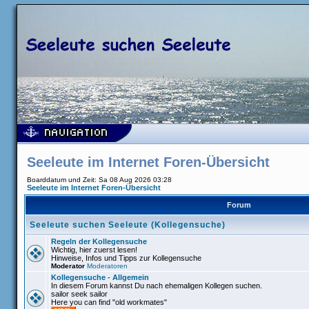
Seeleute im Internet Foren-Übersicht
Boarddatum und Zeit: Sa 08 Aug 2026 03:28
Seeleute im Internet Foren-Übersicht
Forum
Seeleute suchen Seeleute (Kollegensuche)
Regeln der Kollegensuche
Wichtig, hier zuerst lesen!
Hinweise, Infos und Tipps zur Kollegensuche
Moderator
Moderatoren
Kollegensuche - Allgemein
In diesem Forum kannst Du nach ehemaligen Kollegen suchen.
sailor seek sailor
Here you can find "old workmates"