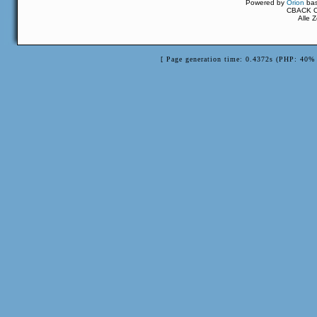
Powered by
Orion
ba
CBACK Or
Alle 
[ Page generation time: 0.4372s (PHP: 40% 