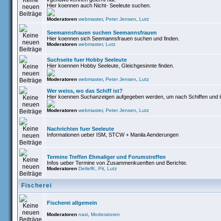
Hier koennen auch Nicht- Seeleute suchen.
Moderatoren
webmaster
,
Peter Jensen
,
Lutz
Seemannsfrauen suchen Seemannsfrauen
Hier koennen sich Seemannsfrauen suchen und finden.
Moderatoren
webmaster
,
Lutz
Suchseite fuer Hobby Seeleute
Hier koennen Hobby Seeleute, Gleichgesinnte finden.
Moderatoren
webmaster
,
Peter Jensen
,
Lutz
Wer weiss, wo das Schiff ist?
Hier koennen Suchanzeigen aufgegeben werden, um nach Schiffen und ih
Moderatoren
webmaster
,
Peter Jensen
,
Lutz
Nachrichten fuer Seeleute
Informationen ueber ISM, STCW + Manila Aenderungen
Termine Treffen Ehmaliger und Forumstreffen
Infos ueber Termine von Zusammenkuenften und Berichte.
Moderatoren
DetlefK
,
Pit
,
Lutz
Fischerei
Fischerei allgemein
Moderatoren
nasi
,
Moderatoren