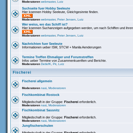
Moderatoren
webmaster
,
Lutz
Suchseite fuer Hobby Seeleute
Hier koennen Hobby Seeleute, Gleichgesinnte finden.
Moderatoren
webmaster
,
Peter Jensen
,
Lutz
Wer weiss, wo das Schiff ist?
Hier koennen Suchanzeigen aufgegeben werden, um nach Schiffen und ihren 
Moderatoren
webmaster
,
Peter Jensen
,
Lutz
Nachrichten fuer Seeleute
Informationen ueber ISM, STCW + Manila Aenderungen
Termine Treffen Ehmaliger und Forumstreffen
Infos ueber Termine von Zusammenkuenften und Berichte.
Moderatoren
DetlefK
,
Pit
,
Lutz
Fischerei
Fischerei allgemein
Moderatoren
nasi
,
Moderatoren
Fischkombinat Rostock
Mitgliedschaft in der Gruppe:
Fischerei
erforderlich.
Moderatoren
nasi
,
Moderatoren
Fischkombinat Sassnitz
Mitgliedschaft in der Gruppe:
Fischerei
erforderlich.
Moderatoren
nasi
,
Moderatoren
Jungfischerschulen
Mitgliedschaft in der Gruppe:
Fischerei
erforderlich.