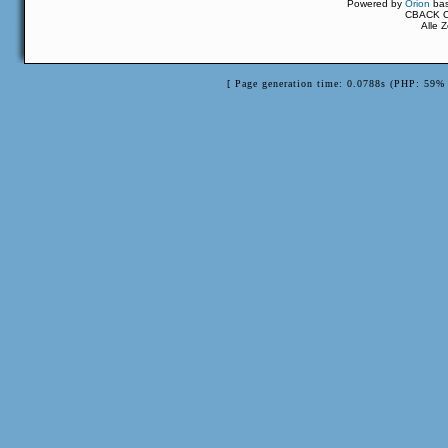
Powered by
Orion
ba
CBACK Or
Alle 
[ Page generation time: 0.0788s (PHP: 59% 