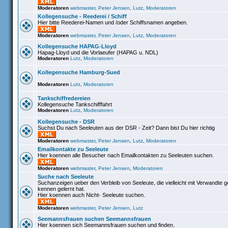
Moderatoren
webmaster
,
Peter Jensen
,
Lutz
,
Moderatoren
Kollegensuche - Reederei / Schiff
Hier bitte Reederei-Namen und /oder Schiffsnamen angeben.
Moderatoren
webmaster
,
Peter Jensen
,
Lutz
,
Moderatoren
Kollegensuche HAPAG-Lloyd
Hapag-Lloyd und die Vorlaeufer (HAPAG u. NDL)
Moderatoren
Lutz
,
Moderatoren
Kollegensuche Hamburg-Sued
Moderatoren
Lutz
,
Moderatoren
Tankschiffredereien
Kollegensuche Tankschifffahrt
Moderatoren
Lutz
,
Moderatoren
Kollegensuche - DSR
Suchst Du nach Seeleuten aus der DSR - Zeit? Dann bist Du hier richtig
Moderatoren
webmaster
,
Peter Jensen
,
Lutz
,
Moderatoren
Emailkontakte zu Seeleute
Hier koennen alle Besucher nach Emailkontakten zu Seeleuten suchen.
Moderatoren
webmaster
,
Peter Jensen
,
Moderatoren
Suche nach Seeleute
Suchanzeigen ueber den Verbleib von Seeleute, die vielleicht mit Verwandte 
kennen gelernt hat.
Hier koennen auch Nicht- Seeleute suchen.
Moderatoren
webmaster
,
Peter Jensen
,
Lutz
Seemannsfrauen suchen Seemannsfrauen
Hier koennen sich Seemannsfrauen suchen und finden.