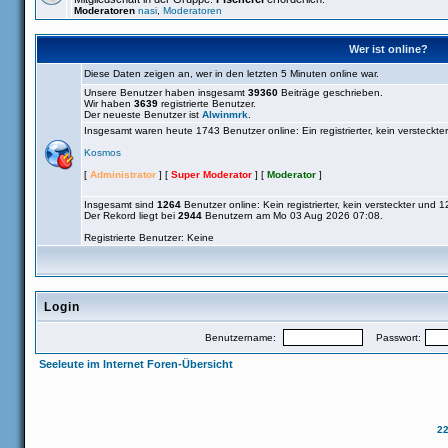
Moderatoren
nasi
,
Moderatoren
Wer ist online?
Diese Daten zeigen an, wer in den letzten 5 Minuten online war.
Unsere Benutzer haben insgesamt
39360
Beiträge geschrieben.
Wir haben
3639
registrierte Benutzer.
Der neueste Benutzer ist
Alwinmrk
.
Insgesamt waren heute 1743 Benutzer online: Ein registrierter, kein versteckt
Kosmos
[
Administrator
] [
Super Moderator
] [
Moderator
]
Insgesamt sind
1264
Benutzer online: Kein registrierter, kein versteckter und 
Der Rekord liegt bei
2944
Benutzern am Mo 03 Aug 2026 07:08.
Registrierte Benutzer: Keine
Login
Benutzername:
Passwort:
Seeleute im Internet Foren-Übersicht
2