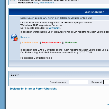
Moderatoren
nasi
,
Moderatoren
Wer ist online?
Diese Daten zeigen an, wer in den letzten 5 Minuten online war.
Unsere Benutzer haben insgesamt
39360
Beiträge geschrieben.
Wir haben
3639
registrierte Benutzer.
Der neueste Benutzer ist
Alwinmrk
.
Insgesamt waren heute 9844 Benutzer online: Ein registrierter, kein versteckt
Kosmos
[
Administrator
] [
Super Moderator
] [
Moderator
]
Insgesamt sind
1760
Benutzer online: Kein registrierter, kein versteckter und 
Der Rekord liegt bei
2944
Benutzern am Mo 03 Aug 2026 07:08.
Registrierte Benutzer: Keine
Login
Benutzername:
Passwort:
Seeleute im Internet Foren-Übersicht
2