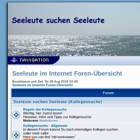
Seeleute im Internet Foren-Übersicht
Boarddatum und Zeit: Do 06 Aug 2026 02:40
Seeleute im Internet Foren-Übersicht
Forum
Seeleute suchen Seeleute (Kollegensuche)
Regeln der Kollegensuche
Wichtig, hier zuerst lesen!
Hinweise, Infos und Tipps zur Kollegensuche
Moderator
Moderatoren
Kollegensuche - Allgemein
In diesem Forum kannst Du nach ehemaligen Kollegen suchen.
sailor seek sailor
Here you can find "old workmates"