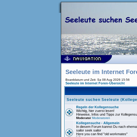
Seeleute im Internet Fo
Boarddatum und Zeit: Sa 08 Aug 2026 15:56
Seeleute im Internet Foren-Übersicht
Seeleute suchen Seeleute (Kolleg
Regeln der Kollegensuche
Wichtig, hier zuerst lesen!
Hinweise, Infos und Tipps zur Kollegens
Moderator
Moderatoren
Kollegensuche - Allgemein
In diesem Forum kannst Du nach ehemal
sailor seek sailor
Here you can find "old workmates"