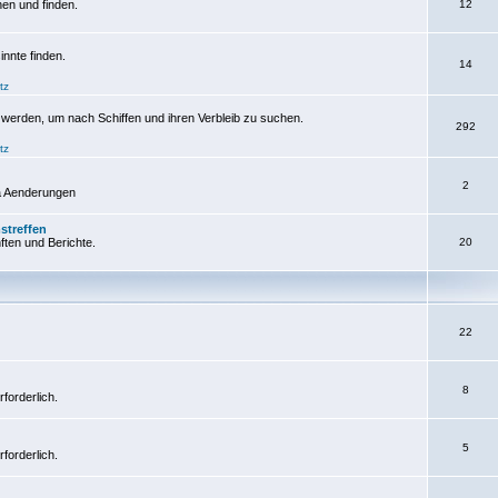
en und finden.
12
nnte finden.
14
tz
erden, um nach Schiffen und ihren Verbleib zu suchen.
292
tz
2
a Aenderungen
streffen
ten und Berichte.
20
22
8
rforderlich.
5
rforderlich.