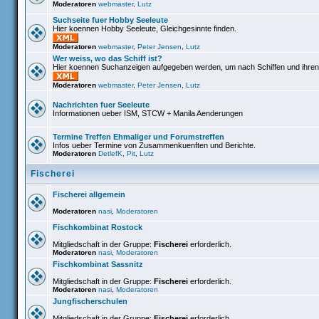
Moderatoren
webmaster
,
Lutz
Suchseite fuer Hobby Seeleute
Hier koennen Hobby Seeleute, Gleichgesinnte finden.
Moderatoren
webmaster
,
Peter Jensen
,
Lutz
Wer weiss, wo das Schiff ist?
Hier koennen Suchanzeigen aufgegeben werden, um nach Schiffen und ihren 
Moderatoren
webmaster
,
Peter Jensen
,
Lutz
Nachrichten fuer Seeleute
Informationen ueber ISM, STCW + Manila Aenderungen
Termine Treffen Ehmaliger und Forumstreffen
Infos ueber Termine von Zusammenkuenften und Berichte.
Moderatoren
DetlefK
,
Pit
,
Lutz
Fischerei
Fischerei allgemein
Moderatoren
nasi
,
Moderatoren
Fischkombinat Rostock
Mitgliedschaft in der Gruppe:
Fischerei
erforderlich.
Moderatoren
nasi
,
Moderatoren
Fischkombinat Sassnitz
Mitgliedschaft in der Gruppe:
Fischerei
erforderlich.
Moderatoren
nasi
,
Moderatoren
Jungfischerschulen
Mitgliedschaft in der Gruppe:
Fischerei
erforderlich.