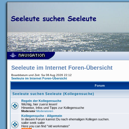
Seeleute im Internet Foren-Übersicht
Boarddatum und Zeit: Sa 08 Aug 2026 22:12
Seeleute im Internet Foren-Übersicht
Forum
Seeleute suchen Seeleute (Kollegensuche)
Regeln der Kollegensuche
Wichtig, hier zuerst lesen!
Hinweise, Infos und Tipps zur Kollegensuche
Moderator
Moderatoren
Kollegensuche - Allgemein
In diesem Forum kannst Du nach ehemaligen Kollegen suchen.
sailor seek sailor
Here you can find "old workmates"