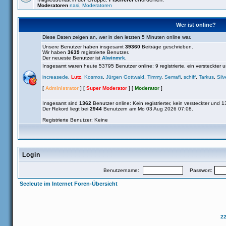
Moderatoren
nasi
,
Moderatoren
Wer ist online?
Diese Daten zeigen an, wer in den letzten 5 Minuten online war.
Unsere Benutzer haben insgesamt
39360
Beiträge geschrieben.
Wir haben
3639
registrierte Benutzer.
Der neueste Benutzer ist
Alwinmrk
.
Insgesamt waren heute 53795 Benutzer online: 9 registrierte, ein versteckter
increasede
,
Lutz
,
Kosmos
,
Jürgen Gottwald
,
Timmy
,
Semafi
,
schiff
,
Tarkus
,
Sil
[
Administrator
] [
Super Moderator
] [
Moderator
]
Insgesamt sind
1362
Benutzer online: Kein registrierter, kein versteckter und 
Der Rekord liegt bei
2944
Benutzern am Mo 03 Aug 2026 07:08.
Registrierte Benutzer: Keine
Login
Benutzername:
Passwort:
Seeleute im Internet Foren-Übersicht
2