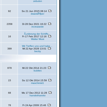
zebulon
92
So 21 Jun 2015 08:14
dwarslÃ¶per
2358
Di 28 Dez 2021 16:22
increasede
Ã„nderung der Schiffs...
16
Fr 17 Feb 2017 12:16
Walter Wust
Wir Treffen uns und habe...
399
Mi 22 Apr 2026 13:01
becky
878
Mi 22 Okt 2014 21:23
bublies
15
So 12 Okt 2014 15:59
maschinist1
68
Mo 17 Dez 2012 11:28
hanslotharotto
78
Fr 24 Apr 2009 15:46