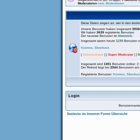
Moderatoren
nasi
,
Moderatoren
Diese Daten zeigen an, wer in den letzte
Unsere Benutzer haben insgesamt
3936
Wir haben
3639
registrierte Benutzer.
Der neueste Benutzer ist
Alwinmrk
.
Insgesamt waren heute 1159 Benutzer onli
Kosmos
,
Silverback
[
Administrator
] [
Super Moderator
] [
M
Insgesamt sind
1301
Benutzer online: 2 r
Der Rekord liegt bei
2944
Benutzern am 
Registrierte Benutzer:
Kosmos
,
Silverbac
Login
Benutzernam
Seeleute im Internet Foren-Übersicht