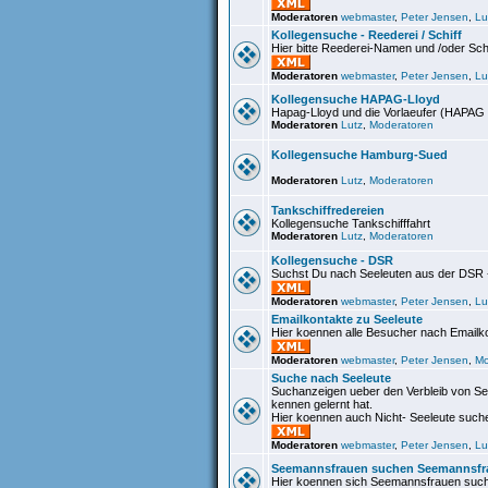
Moderatoren
webmaster
,
Peter Jensen
,
Lu
Kollegensuche - Reederei / Schiff
Hier bitte Reederei-Namen und /oder Sc
Moderatoren
webmaster
,
Peter Jensen
,
Lu
Kollegensuche HAPAG-Lloyd
Hapag-Lloyd und die Vorlaeufer (HAPAG
Moderatoren
Lutz
,
Moderatoren
Kollegensuche Hamburg-Sued
Moderatoren
Lutz
,
Moderatoren
Tankschiffredereien
Kollegensuche Tankschifffahrt
Moderatoren
Lutz
,
Moderatoren
Kollegensuche - DSR
Suchst Du nach Seeleuten aus der DSR - Z
Moderatoren
webmaster
,
Peter Jensen
,
Lu
Emailkontakte zu Seeleute
Hier koennen alle Besucher nach Emailk
Moderatoren
webmaster
,
Peter Jensen
,
Mo
Suche nach Seeleute
Suchanzeigen ueber den Verbleib von Seel
kennen gelernt hat.
Hier koennen auch Nicht- Seeleute such
Moderatoren
webmaster
,
Peter Jensen
,
Lu
Seemannsfrauen suchen Seemannsfr
Hier koennen sich Seemannsfrauen such