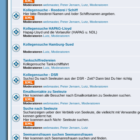
Moderatoren
webmaster
,
Peter Jensen
,
Lutz
,
Moderatoren
Kollegensuche - Reederei / Schiff
Hier bitte Reederei-Namen und /oder Schiffsnamen angeben.
Moderatoren
webmaster
,
Peter Jensen
,
Lutz
,
Moderatoren
Kollegensuche HAPAG-Lloyd
Hapag-Lloyd und die Vorlaeufer (HAPAG u. NDL)
Moderatoren
Lutz
,
Moderatoren
Kollegensuche Hamburg-Sued
Moderatoren
Lutz
,
Moderatoren
Tankschiffredereien
Kollegensuche Tankschifffahrt
Moderatoren
Lutz
,
Moderatoren
Kollegensuche - DSR
Suchst Du nach Seeleuten aus der DSR - Zeit? Dann bist Du hier richtig
Moderatoren
webmaster
,
Peter Jensen
,
Lutz
,
Moderatoren
Emailkontakte zu Seeleute
Hier koennen alle Besucher nach Emailkontakten zu Seeleuten suchen.
Moderatoren
webmaster
,
Peter Jensen
,
Moderatoren
Suche nach Seeleute
Suchanzeigen ueber den Verbleib von Seeleute, die vielleicht mit Verwandte 
kennen gelernt hat.
Hier koennen auch Nicht- Seeleute suchen.
Moderatoren
webmaster
,
Peter Jensen
,
Lutz
Seemannsfrauen suchen Seemannsfrauen
Hier koennen sich Seemannsfrauen suchen und finden.