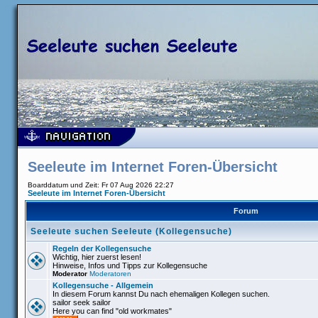
Seeleute im Internet Foren-Übersicht
Boarddatum und Zeit: Fr 07 Aug 2026 22:27
Seeleute im Internet Foren-Übersicht
Forum
Seeleute suchen Seeleute (Kollegensuche)
Regeln der Kollegensuche
Wichtig, hier zuerst lesen!
Hinweise, Infos und Tipps zur Kollegensuche
Moderator
Moderatoren
Kollegensuche - Allgemein
In diesem Forum kannst Du nach ehemaligen Kollegen suchen.
sailor seek sailor
Here you can find "old workmates"