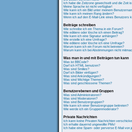
Ich habe die Zeitzone gewechselt und die Zeit is
Meine Sprache ist nicht verfügbar!
Wie kann ich ein Bild unter meinem Benutzern
Wie kann ich meinen Rang ändern?
Wenn ich auf den E-Mail-Link eines Benutzers kl
Beiträge schreiben
Wie schreibe ich ein Thema in ein Forum?
Wie editiere oder lösche ich einen Beitrag?
Wie kann ich eine Signatur anhängen?
Wie erstelle ich eine Umfrage?
Wie editiere oder lösche ich eine Umfrage?
Warum kann ich ein Forum nicht betreten?
Warum kann ich bei Abstimmungen nicht mitma
Was man in und mit Beiträgen tun kann
Was ist BBCode?
Darf ich HTML benutzen?
Was sind Smilies?
Darf ich Bilder einfügen?
Was sind Ankündigungen?
Was sind Wichtige Themen?
Was sind geschlossene Themen?
Benutzerebenen und Gruppen
Was sind Administratoren?
Was sind Moderatoren?
Was sind Benutzergruppen?
Wie kann ich einer Benutzergruppe beitreten?
Wie werde ich ein Gruppenmoderator?
Private Nachrichten
Ich kann keine Privaten Nachrichten verschicke
Ich erhalte dauernd ungewollte PMs!
Ich habe eine Spam- oder perverse E-Mail von 