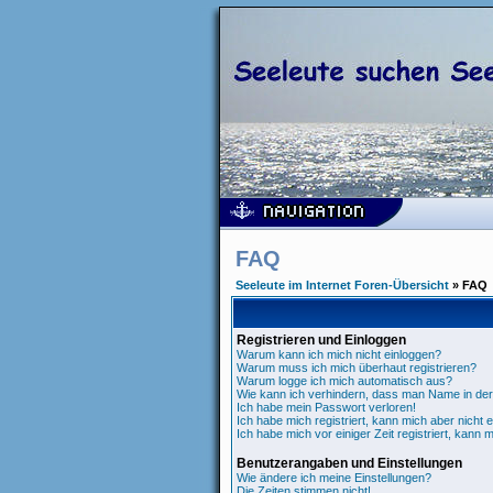
FAQ
Seeleute im Internet Foren-Übersicht
» FAQ
Registrieren und Einloggen
Warum kann ich mich nicht einloggen?
Warum muss ich mich überhaut registrieren?
Warum logge ich mich automatisch aus?
Wie kann ich verhindern, dass man Name in der '
Ich habe mein Passwort verloren!
Ich habe mich registriert, kann mich aber nicht 
Ich habe mich vor einiger Zeit registriert, kann 
Benutzerangaben und Einstellungen
Wie ändere ich meine Einstellungen?
Die Zeiten stimmen nicht!