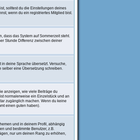
st, solltest du die Einstellungen deines
nst, wenn du ein registriertes Mitglied bist.
en, dass das System auf Sommerzeit steht.
er Stunde Differenz zwischen deiner
ht in deine Sprache übersetzt. Versuche,
rne selber eine Übersetzung schreiben.
e anzeigen, wie viele Beiträge du
 ist normalerweise ein Einzelstück und an
Avatar zugänglich machen. Wenn du keine
immt einen guten haben).
hemen und in deinem Profil, abhängig
en und bestimmte Benutzer, z.B.
trägen, nur um deinen Rang zu erhöhen,