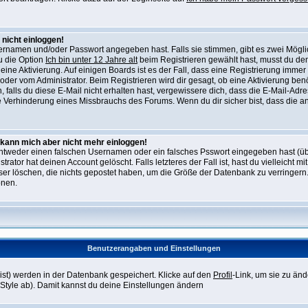
 nicht einloggen!
zernamen und/oder Passwort angegeben hast. Falls sie stimmen, gibt es zwei Möglic
u die Option
Ich bin unter 12 Jahre alt
beim Registrieren gewählt hast, musst du de
t eine Aktivierung. Auf einigen Boards ist es der Fall, dass eine Registrierung immer
oder vom Administrator. Beim Registrieren wird dir gesagt, ob eine Aktivierung benö
falls du diese E-Mail nicht erhalten hast, vergewissere dich, dass die E-Mail-Adre
e Verhinderung eines Missbrauchs des Forums. Wenn du dir sicher bist, dass die an
t, kann mich aber nicht mehr einloggen!
entweder einen falschen Usernamen oder ein falsches Psswort eingegeben hast (üb
ator hat deinen Account gelöscht. Falls letzteres der Fall ist, hast du vielleicht m
er löschen, die nichts gepostet haben, um die Größe der Datenbank zu verringern.
onen.
Benutzerangaben und Einstellungen
 bist) werden in der Datenbank gespeichert. Klicke auf den
Profil
-Link, um sie zu än
Style ab). Damit kannst du deine Einstellungen ändern