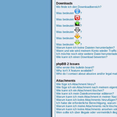
Downloads
Wo finde ich den Downloadbereich?
Was bedeutet
?
Was bedeutet
?
Was bedeutet
?
Was bedeutet
?
Was bedeutet
?
Was bedeutet
?
Warum kann ich keine Dateien herunterladen?
Wann und wie wird meinem Konto wieder Traffi
Ich möchte noch eine weitere Datei herunterlad
Wie kann ich einen Download bewerten?
phpBB 2 Issues
Who wrote this bulletin board?
Why isn't X feature available?
Who do I contact about abusive and/or legal matt
Attachments
Wie füge ich Attachment hinzu?
Wie füge ich ein Attachment nach meinem eigent
Wie kann ich ein Attachment löschen?
Wie kann ich mein Dateikommentar editieren?
Warum kann ich mein Attachment in meiner Nach
Warum kann ich keine Attachments hinzufügen?
Ich habe die erforderliche Berechtigung, warum
Warum kann ich meine Attachments nicht lösch
Warum kann ich keine Attachments ansehen ode
Wen sollte ich über illegale oder vermeintlich il