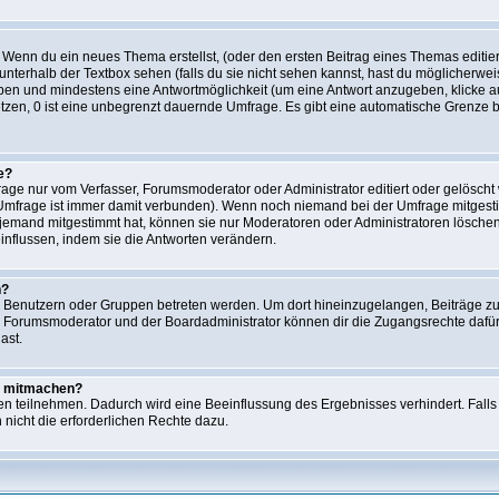
: Wenn du ein neues Thema erstellst, (oder den ersten Beitrag eines Themas editier
unterhalb der Textbox sehen (falls du sie nicht sehen kannst, hast du möglicherwei
geben und mindestens eine Antwortmöglichkeit (um eine Antwort anzugeben, klicke a
setzen, 0 ist eine unbegrenzt dauernde Umfrage. Es gibt eine automatische Grenze 
e?
ge nur vom Verfasser, Forumsmoderator oder Administrator editiert oder gelöscht
e Umfrage ist immer damit verbunden). Wenn noch niemand bei der Umfrage mitges
n jemand mitgestimmt hat, können sie nur Moderatoren oder Administratoren löschen 
nflussen, indem sie die Antworten verändern.
n?
enutzern oder Gruppen betreten werden. Um dort hineinzugelangen, Beiträge zu 
r Forumsmoderator und der Boardadministrator können dir die Zugangsrechte dafür 
ast.
t mitmachen?
n teilnehmen. Dadurch wird eine Beeinflussung des Ergebnisses verhindert. Falls 
 nicht die erforderlichen Rechte dazu.