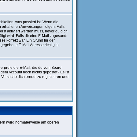
hkeiten, was passiert ist: Wenn die
n erhaltenen Anweisungen folgen. Falls
 erst aktiviert werden muss, bevor du dich
tigt wird. Falls dir eine E-Mail zugesandt
sse korrekt war. Ein Grund für den
gegebene E-Mail Adresse richtig ist,
erprüfe die E-Mail, die du vom Board
it dem Account noch nichts gepostet? Es ist
 Versuche dich erneut zu registrieren und
dern (wird normalerweise am oberen