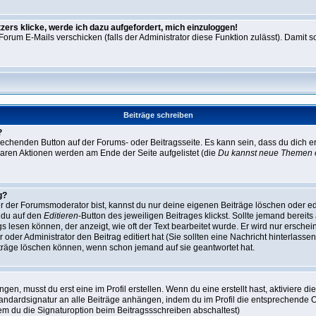
zers klicke, werde ich dazu aufgefordert, mich einzuloggen!
Forum E-Mails verschicken (falls der Administrator diese Funktion zulässt). Damit
Beiträge schreiben
?
rechenden Button auf der Forums- oder Beitragsseite. Es kann sein, dass du dich er
baren Aktionen werden am Ende der Seite aufgelistet (die
Du kannst neue Themen e
g?
r der Forumsmoderator bist, kannst du nur deine eigenen Beiträge löschen oder edi
m du auf den
Editieren
-Button des jeweiligen Beitrages klickst. Sollte jemand bereits
gs lesen können, der anzeigt, wie oft der Text bearbeitet wurde. Er wird nur ersche
r oder Administrator den Beitrag editiert hat (Sie sollten eine Nachricht hinterlasse
träge löschen können, wenn schon jemand auf sie geantwortet hat.
n, musst du erst eine im Profil erstellen. Wenn du eine erstellt hast, aktiviere di
tandardsignatur an alle Beiträge anhängen, indem du im Profil die entsprechende 
em du die Signaturoption beim Beitragssschreiben abschaltest)