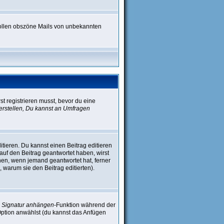
 sollen obszöne Mails von unbekannten
st registrieren musst, bevor du eine
rstellen, Du kannst an Umfragen
tieren. Du kannst einen Beitrag editieren
 auf den Beitrag geantwortet haben, wirst
inen, wenn jemand geantwortet hat, ferner
n, warum sie den Beitrag editierten).
e
Signatur anhängen
-Funktion während der
Option anwählst (du kannst das Anfügen