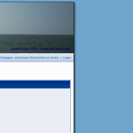
Einloggen, um private Nachrichten zu lesen
•
Login