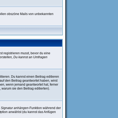
 sollen obszöne Mails von unbekannten
st registrieren musst, bevor du eine
rstellen, Du kannst an Umfragen
tieren. Du kannst einen Beitrag editieren
 auf den Beitrag geantwortet haben, wirst
inen, wenn jemand geantwortet hat, ferner
n, warum sie den Beitrag editierten).
e
Signatur anhängen
-Funktion während der
Option anwählst (du kannst das Anfügen