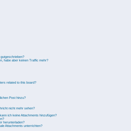
c gutgeschrieben?
en, habe aber keinen Traffic mehr?
ers related to this board?
lichen Post hinzu?
richt nicht mehr sehen?
 kann ich keine Attachments hinzufügen?
en?
r herunterladen?
legale Attachments unterrichten?