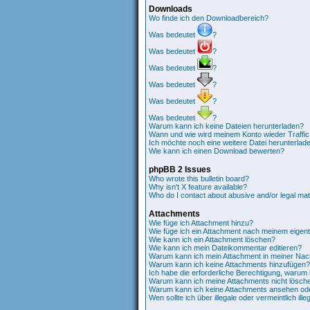
Downloads
Wo finde ich den Downloadbereich?
Was bedeutet
?
Was bedeutet
?
Was bedeutet
?
Was bedeutet
?
Was bedeutet
?
Was bedeutet
?
Warum kann ich keine Dateien herunterladen?
Wann und wie wird meinem Konto wieder Traffi
Ich möchte noch eine weitere Datei herunterlad
Wie kann ich einen Download bewerten?
phpBB 2 Issues
Who wrote this bulletin board?
Why isn't X feature available?
Who do I contact about abusive and/or legal matt
Attachments
Wie füge ich Attachment hinzu?
Wie füge ich ein Attachment nach meinem eigent
Wie kann ich ein Attachment löschen?
Wie kann ich mein Dateikommentar editieren?
Warum kann ich mein Attachment in meiner Nach
Warum kann ich keine Attachments hinzufügen?
Ich habe die erforderliche Berechtigung, warum
Warum kann ich meine Attachments nicht lösch
Warum kann ich keine Attachments ansehen ode
Wen sollte ich über illegale oder vermeintlich il