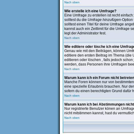
Nach oben
Wie erstelle ich eine Umfrage?
Eine Umfrage zu erstellen ist recht einfach
solltest du die
Umfrage hinzufügen
-Option 
solltest einen Titel für deine Umfrage an
kannst auch ein Zeitlimit für die Umfrage 
legt der Administrator fest.
Nach oben
Wie editiere oder lösche ich eine Umfrag
Genau wie mit den Beiträgen, können Umfra
editiere den ersten Beitrag im Thema (di
editieren oder löschen , falls jedoch scho
werden, dass Personen ihre Umfragen beei
Nach oben
Warum kann ich ein Forum nicht betrete
Manche Foren können nur von bestimmten B
eine spezielle Erlaubnis brauchen. Nur de
sofern du einen berechtigten Grund dafür h
Nach oben
Warum kann ich bei Abstimmungen nich
Nur registrierte Benutzer könen an Umfrage
nicht mitstimmen kannst, hast du vermutlich
Nach oben