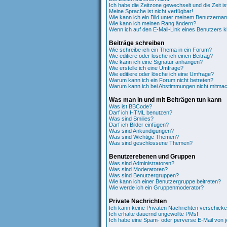
Ich habe die Zeitzone gewechselt und die Zeit is
Meine Sprache ist nicht verfügbar!
Wie kann ich ein Bild unter meinem Benutzern
Wie kann ich meinen Rang ändern?
Wenn ich auf den E-Mail-Link eines Benutzers kl
Beiträge schreiben
Wie schreibe ich ein Thema in ein Forum?
Wie editiere oder lösche ich einen Beitrag?
Wie kann ich eine Signatur anhängen?
Wie erstelle ich eine Umfrage?
Wie editiere oder lösche ich eine Umfrage?
Warum kann ich ein Forum nicht betreten?
Warum kann ich bei Abstimmungen nicht mitma
Was man in und mit Beiträgen tun kann
Was ist BBCode?
Darf ich HTML benutzen?
Was sind Smilies?
Darf ich Bilder einfügen?
Was sind Ankündigungen?
Was sind Wichtige Themen?
Was sind geschlossene Themen?
Benutzerebenen und Gruppen
Was sind Administratoren?
Was sind Moderatoren?
Was sind Benutzergruppen?
Wie kann ich einer Benutzergruppe beitreten?
Wie werde ich ein Gruppenmoderator?
Private Nachrichten
Ich kann keine Privaten Nachrichten verschicke
Ich erhalte dauernd ungewollte PMs!
Ich habe eine Spam- oder perverse E-Mail von 