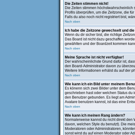
Die Zeiten stimmen nicht!
Die Zeiten stimmen höchstwahrscheinlich sch
Profils überprüfen, um die Zeitzone, die für
Falls du also noch nicht registriert bist, wä
Nach oben
Ich habe die Zeitzone gewechselt und die 
Wenn du dir sicher bist, die richtige Zeit
Das Board ist nicht dazu geschaffen word
gewählten und der Boardzeit kommen kan
Nach oben
Meine Sprache ist nicht verfügbar!
Der wahrscheinlichste Grund dafür ist, dass
den Board-Administrator davon zu überzeugen
Weitere Informationen erhälst du auf der 
Nach oben
Wie kann ich ein Bild unter meinem Ben
Es könenn sich zwei Bilder unter dem Benu
geschrieben hast oder welchen Status du im
den Benutzer gebunden. Es liegt am Admini
Avatare benutzen kannst, ist das eine Ents
Nach oben
Wie kann ich meinen Rang ändern?
Normalerweise kannst du nicht direkt den
davon, welchen Style du benutzt). Die me
Moderatoren oder Administratoren, könnten
sonst wirst du auf einen Moderator oder Ad