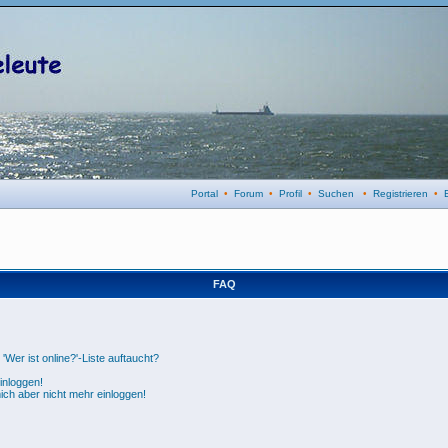
Portal
•
Forum
•
Profil
•
Suchen
•
Registrieren
•
FAQ
Wer ist online?'-Liste auftaucht?
einloggen!
mich aber nicht mehr einloggen!