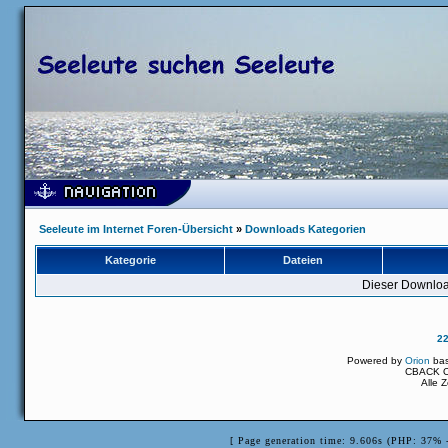
Seeleute im Internet Foren-Übersicht
»
Downloads Kategorien
Kategorie
Dateien
Dieser Downloa
2
Powered by
Orion
ba
CBACK Or
Alle 
[ Page generation time: 9.606s (PHP: 37% 