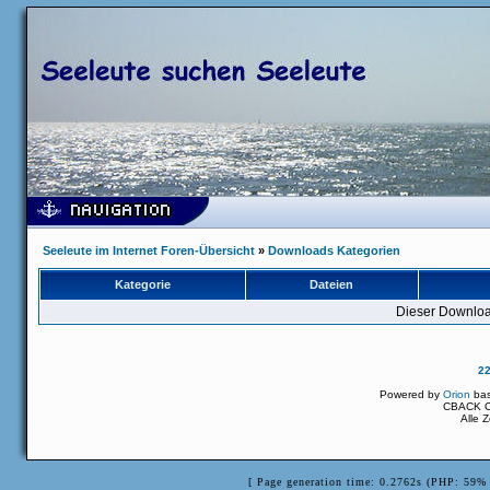
Seeleute im Internet Foren-Übersicht
»
Downloads Kategorien
Kategorie
Dateien
Dieser Downloa
2
Powered by
Orion
ba
CBACK Or
Alle 
[ Page generation time: 0.2762s (PHP: 59% 