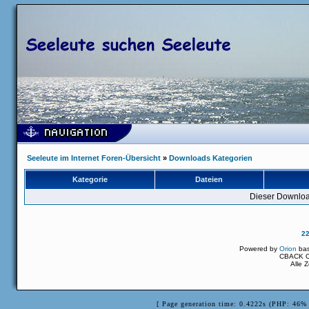
Seeleute im Internet Foren-Übersicht
»
Downloads Kategorien
Kategorie
Dateien
Dieser Downloa
2
Powered by
Orion
ba
CBACK Or
Alle 
[ Page generation time: 0.4222s (PHP: 46% 