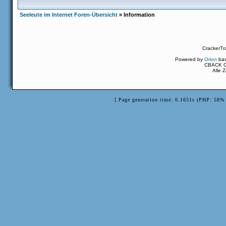
Seeleute im Internet Foren-Übersicht
» Information
CrackerTr
Powered by
Orion
ba
CBACK Or
Alle 
[ Page generation time: 0.1651s (PHP: 58% 